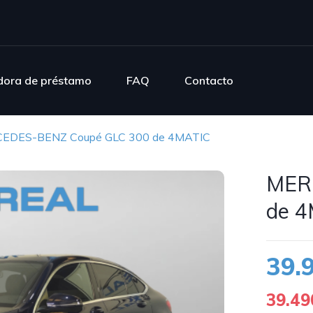
dora de préstamo
FAQ
Contacto
EDES-BENZ Coupé GLC 300 de 4MATIC
MER
de 
39.
39.49