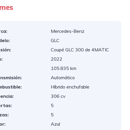
/mes
ca:
Mercedes-Benz
elo:
GLC
sión:
Coupé GLC 300 de 4MATIC
:
2022
:
105.835 km
nsmisión:
Automático
bustible:
Híbrido enchufable
encia:
306 cv
rtas:
5
zas:
5
or:
Azul