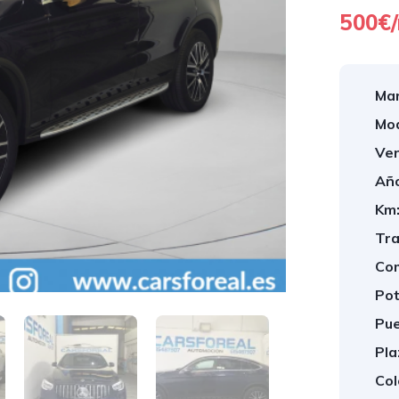
500€
Mar
Mod
Ver
Año
Km
Tra
Com
Pot
Pue
Pla
Col