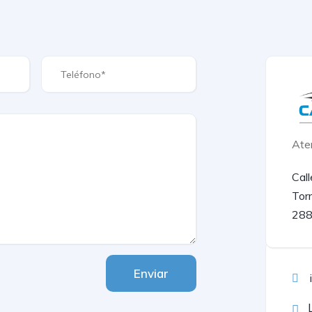
Ate
Call
Tor
288
Enviar
L