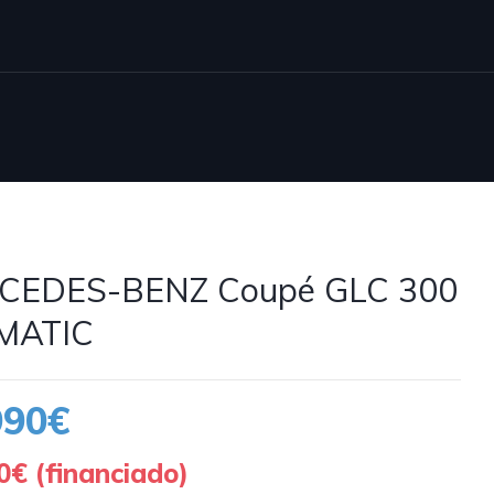
CEDES-BENZ Coupé GLC 300
4MATIC
990€
0€ (financiado)