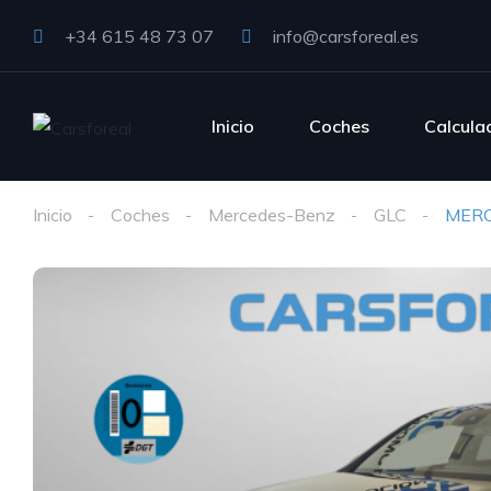
+34 615 48 73 07
info@carsforeal.es
Inicio
Coches
Calcula
Inicio
Coches
Mercedes-Benz
GLC
MERC