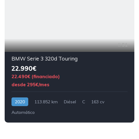
51
BMW Serie 3 320d Touring
22.990€
22.490€ (financiado)
desde 295€/mes
2020
113.852 km
Diésel
C
163 cv
Automático