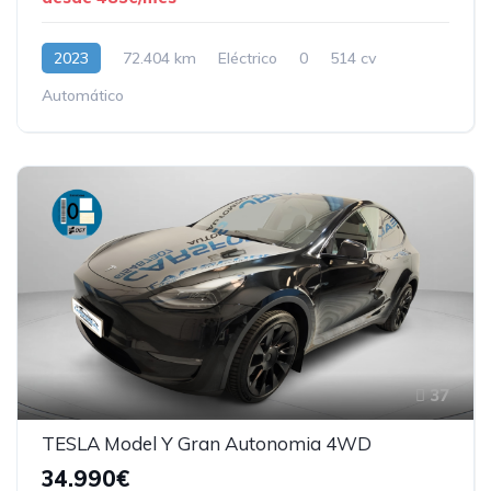
2023
72.404 km
Eléctrico
0
514 cv
Automático
37
TESLA Model Y Gran Autonomia 4WD
34.990€