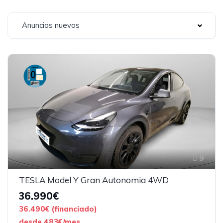
Anuncios nuevos
9
TESLA Model Y Gran Autonomia 4WD
36.990€
36.490€ (financiado)
desde 483€/mes