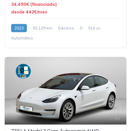
34.490€ (financiado)
desde 442€/mes
2023
92.129 km
Eléctrico
0
514 cv
Automático
42
TESLA Model 3 Gran Autonomia AWD