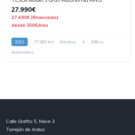
27.990€
27.490€ (financiado)
desde 350€/mes
2021
77.985 km
Eléctrico
0
498 cv
Automático
Calle Grafito 5, Nave 3
Torrejón de Ardoz