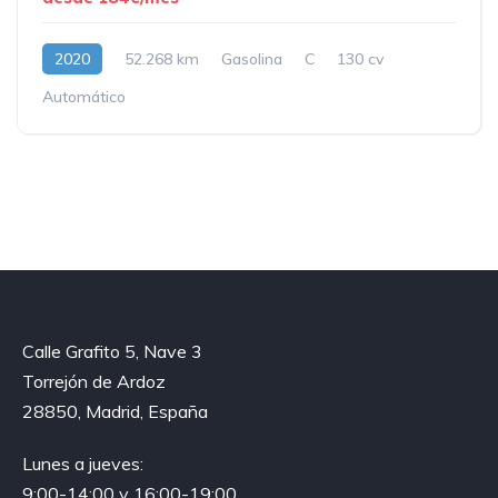
2020
52.268 km
Gasolina
C
130 cv
Automático
Calle Grafito 5, Nave 3
Torrejón de Ardoz
28850, Madrid, España
Lunes a jueves:
9:00-14:00 y 16:00-19:00