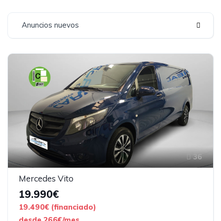
Anuncios nuevos
36
Mercedes Vito
19.990€
19.490€ (financiado)
desde 266€/mes