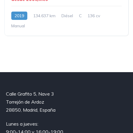
2019
134.637 km
Diésel
C
136 cv
Manual
Calle Grafito 5, Nave 3
Torrejón de Ardoz
28850, Madrid, España
Lunes a jueves:
9:00-14:00 y 16:00-19:00