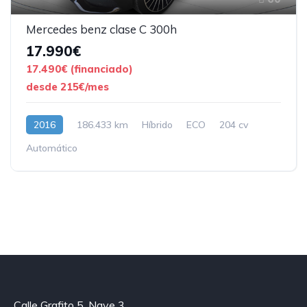
Mercedes benz clase C 300h
17.990€
17.490€ (financiado)
desde 215€/mes
2016
186.433 km
Híbrido
ECO
204 cv
Automático
Calle Grafito 5, Nave 3