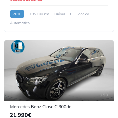
2016
195.100 km
Diésel
C
272 cv
Automático
50
Mercedes Benz Clase C 300de
21.990€