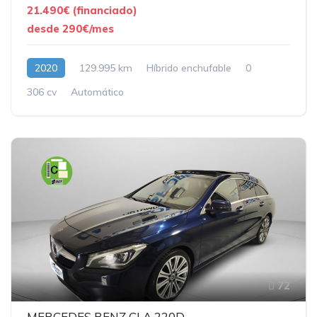
21.490€ (financiado)
desde 290€/mes
2020
129.995 km
Híbrido enchufable
0
306 cv
Automático
72
MERCEDES BENZ CLA 220D