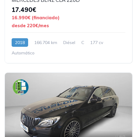
17.490€
16.990€ (financiado)
desde 220€/mes
2018
166.704 km
Diésel
C
177 cv
Automático
60