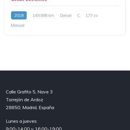
2018
149.998 km
Diésel
C
177 cv
Manual
Calle Grafito 5, Nave 3
Torrejón de Ardoz
28850, Madrid, España
Lunes a jueves:
9:00-14:00 y 16:00-19:00