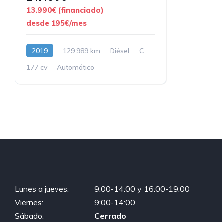
13.990€ (financiado)
desde 195€/mes
2019
129.989 km
Diésel
C
177 cv
Automático
Lunes a jueves:
9:00-14:00 y 16:00-19:00
Viernes:
9:00-14:00
Sábado:
Cerrado