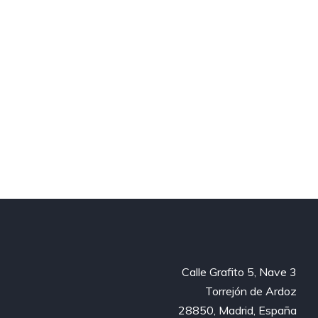
Calle Grafito 5, Nave 3
Torrejón de Ardoz
28850, Madrid, España