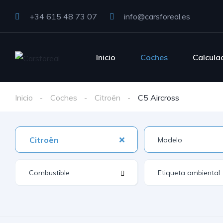
+34 615 48 73 07
info@carsforeal.es
Inicio
Coches
Calcula
Inicio
Coches
Citroën
C5 Aircross
Citroën