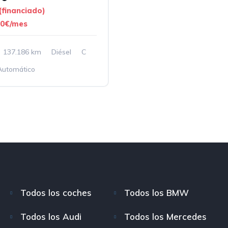
(financiado)
50€/mes
137.186 km
Diésel
C
Automático
Todos los coches
Todos los BMW
Todos los Audi
Todos los Mercedes