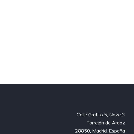
Calle Grafito 5, Nave 3
Torrejón de Ardoz
28850, Madrid, España