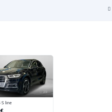
39
S line
0€