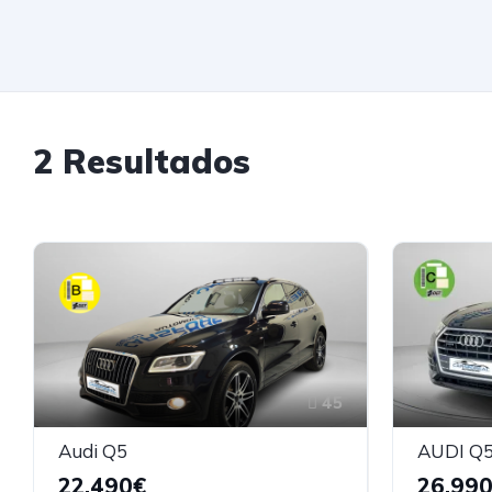
2 Resultados
45
Audi Q5
AUDI Q5 
22.490€
26.99