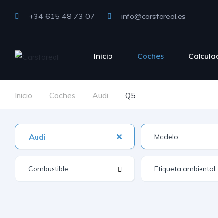
+34 615 48 73 07
info@carsforeal.es
Inicio
Coches
Calcula
Inicio
Coches
Audi
Q5
Audi