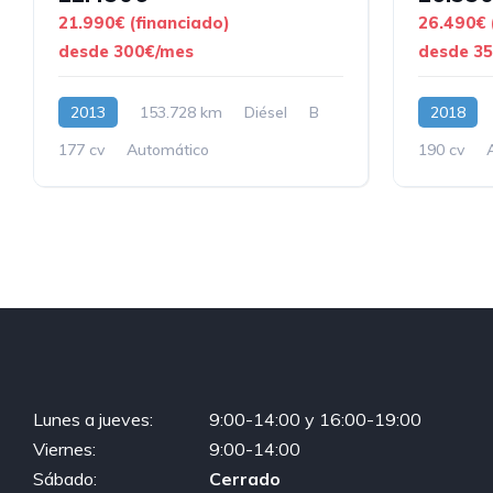
21.990€ (financiado)
26.490€ 
desde 300€/mes
desde 3
2013
153.728 km
Diésel
B
2018
177 cv
Automático
190 cv
Lunes a jueves:
9:00-14:00 y 16:00-19:00
Viernes:
9:00-14:00
Sábado:
Cerrado