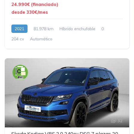
24.990€ (financiado)
desde 330€/mes
2021
81.978 km
Híbrido enchufable
0
204 cv
Automático
32
Skoda Kodiaq VRS 2.0 240cv DSG 7 plazas 2019