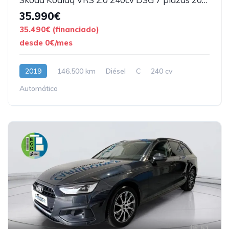
35.990€
35.490€ (financiado)
desde 0€/mes
2019
146.500 km
Diésel
C
240 cv
Automático
51