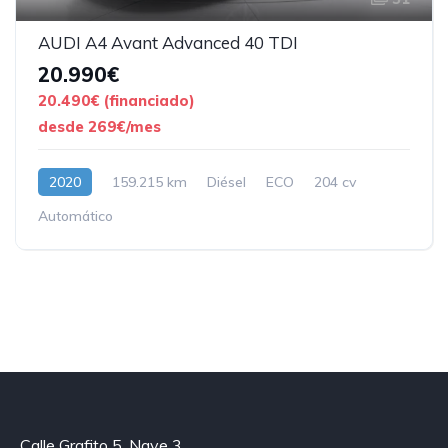
AUDI A4 Avant Advanced 40 TDI
20.990€
20.490€ (financiado)
desde 269€/mes
2020
159.215 km
Diésel
ECO
204 cv
Automático
Calle Grafito 5, Nave 3