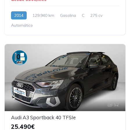
2014
129.940 km
Gasolina
C
275 cv
Automático
52
Audi A3 Sportback 40 TFSIe
25.490€