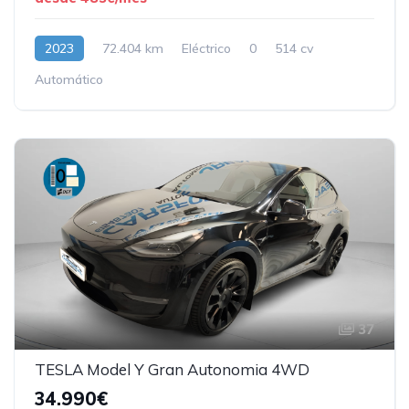
2023
72.404 km
Eléctrico
0
514 cv
Automático
37
TESLA Model Y Gran Autonomia 4WD
34.990€