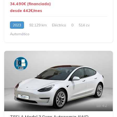
34.490€ (financiado)
desde 442€/mes
2023
92.129 km
Eléctrico
0
514 cv
Automático
42
TESLA Model 3 Gran Autonomia AWD