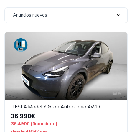
Anuncios nuevos
9
TESLA Model Y Gran Autonomia 4WD
36.990€
36.490€ (financiado)
desde 483€/mes