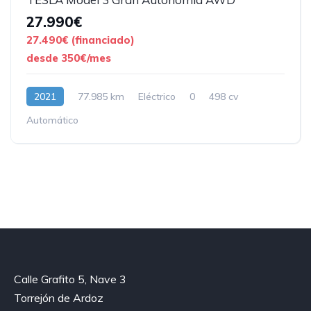
27.990€
27.490€ (financiado)
desde 350€/mes
2021
77.985 km
Eléctrico
0
498 cv
Automático
Calle Grafito 5, Nave 3
Torrejón de Ardoz